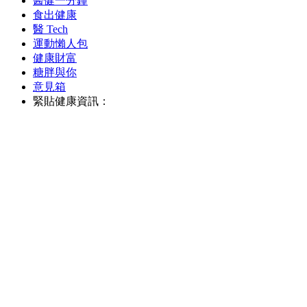
醫健一分鐘
食出健康
醫 Tech
運動懶人包
健康財富
糖胖與你
意見箱
緊貼健康資訊：