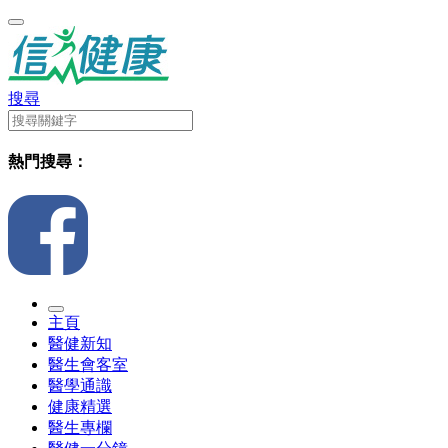
搜尋
熱門搜尋：
主頁
醫健新知
醫生會客室
醫學通識
健康精選
醫生專欄