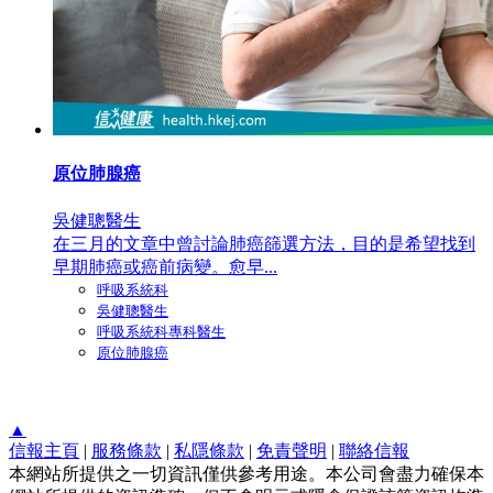
原位肺腺癌
吳健聰醫生
在三月的文章中曾討論肺癌篩選方法，目的是希望找到
早期肺癌或癌前病變。愈早...
呼吸系統科
吳健聰醫生
呼吸系統科專科醫生
原位肺腺癌
▲
信報主頁
|
服務條款
|
私隱條款
|
免責聲明
|
聯絡信報
本網站所提供之一切資訊僅供參考用途。本公司會盡力確保本