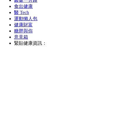
醫健一分鐘
食出健康
醫 Tech
運動懶人包
健康財富
糖胖與你
意見箱
緊貼健康資訊：