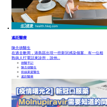
遙距醫療
陳念德醫生
在過去數周，港島區出現一些新冠感染個案。有一位相
熟病人打電話來診所，說他...
德醫手記
陳念德醫生
前線家庭醫生
遙距醫療