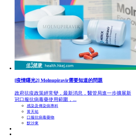
[疫情曙光2] Molnupiravir需要知道的問題
政府抗疫政策經常變，最新消息，醫管局進一步擴展新
冠口服抗病毒藥使用範圍，...
感染及傳染病專科
黃天祐
口服抗病毒藥物
默沙東