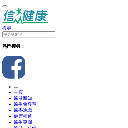
搜尋
熱門搜尋：
主頁
醫健新知
醫生會客室
醫學通識
健康精選
醫生專欄