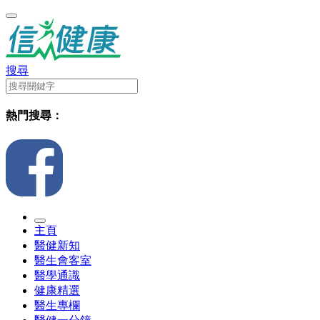
搜尋
熱門搜尋：
主頁
醫健新知
醫生會客室
醫學通識
健康精選
醫生專欄