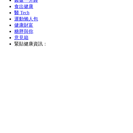
醫健一分鐘
食出健康
醫 Tech
運動懶人包
健康財富
糖胖與你
意見箱
緊貼健康資訊：