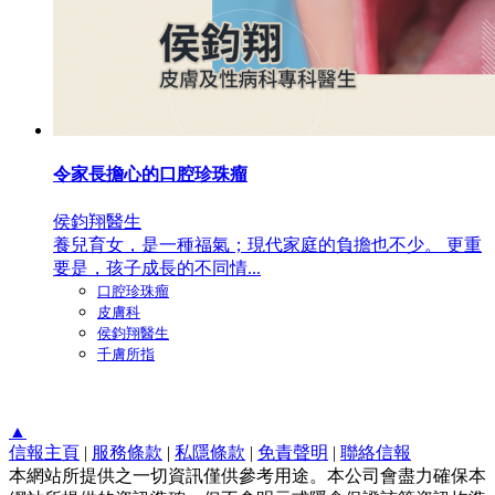
令家長擔心的口腔珍珠瘤
侯鈞翔醫生
養兒育女，是一種福氣；現代家庭的負擔也不少。 更重
要是，孩子成長的不同情...
口腔珍珠瘤
皮膚科
侯鈞翔醫生
千膚所指
▲
信報主頁
|
服務條款
|
私隱條款
|
免責聲明
|
聯絡信報
本網站所提供之一切資訊僅供參考用途。本公司會盡力確保本