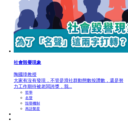
社會毀譽現象
陶國璋教授
大家有沒有發現，不管是滑社群動態數按讚數，還是努
力工作期待被老闆誇獎，我...
哲學
名聲
毀譽機制
再語繁星