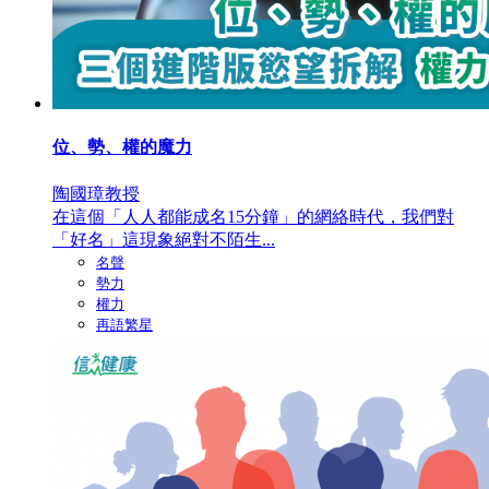
位、勢、權的魔力
陶國璋教授
在這個「人人都能成名15分鐘」的網絡時代，我們對
「好名」這現象絕對不陌生...
名聲
勢力
權力
再語繁星