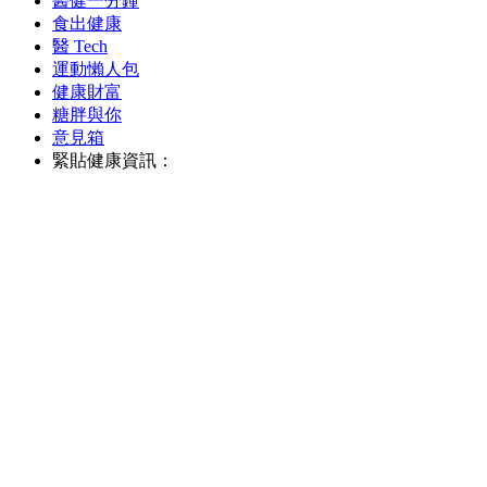
醫健一分鐘
食出健康
醫 Tech
運動懶人包
健康財富
糖胖與你
意見箱
緊貼健康資訊：