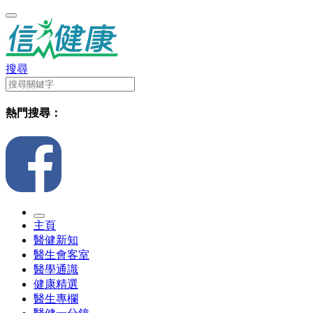
搜尋
熱門搜尋：
主頁
醫健新知
醫生會客室
醫學通識
健康精選
醫生專欄