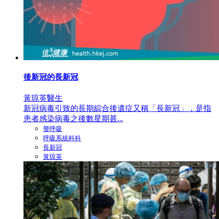
後新冠的長新冠
黃琼英醫生
新冠病毒引致的長期綜合後遺症又稱「長新冠」，是指
患者感染病毒之後數星期甚...
謦呼吸
呼吸系統科科
長新冠
黃琼英