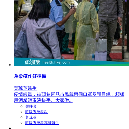
為染疫作好準備
黃琼英醫生
疫情嚴重，街頭巷尾見市民戴兩個口罩及護目鏡，頻頻
用酒精消毒液搓手。大家做...
謦呼吸
呼吸系統科科
黃琼英
呼吸系統科專科醫生