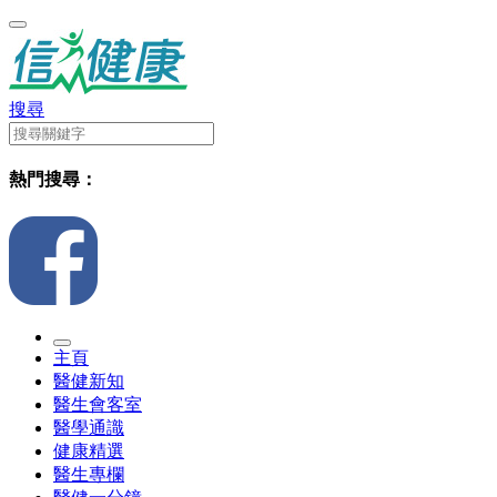
搜尋
熱門搜尋：
主頁
醫健新知
醫生會客室
醫學通識
健康精選
醫生專欄