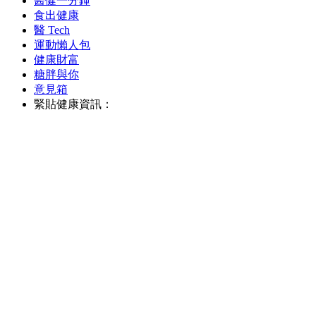
醫健一分鐘
食出健康
醫 Tech
運動懶人包
健康財富
糖胖與你
意見箱
緊貼健康資訊：