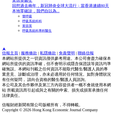
黃琼英醫生
回想過去兩年，新冠肺炎全球大流行；當香港連續80天
本地零確診，我們自以為...
謦呼吸
呼吸系統科科
黃琼英
呼吸系統科專科醫生
▲
信報主頁
|
服務條款
|
私隱條款
|
免責聲明
|
聯絡信報
本網站所提供之一切資訊僅供參考用途。本公司會盡力確保本
網站所提供的資訊準確，但不會明示或隱含保證該等資訊均準
確無誤。本網站刊載之任何資訊不能取代醫生∕醫護人員的專
業意見、診斷或治理，亦未必適用於任何情況。如對身體狀況
有任何疑問， 請向合資格的醫生∕醫護人員諮詢。
本公司及其合作夥伴及第三方內容提供者一概不會就使用本網
站 所載資訊而引起或與之有關的申索、損失或損害承擔任何
法律責任。
信報財經新聞有限公司版權所有，不得轉載。
Copyright © 2026 Hong Kong Economic Journal Company