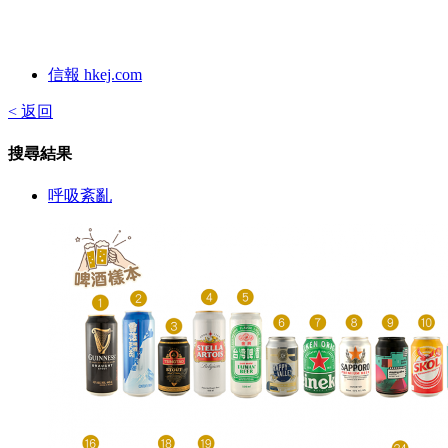
信報 hkej.com
< 返回
搜尋結果
呼吸紊亂