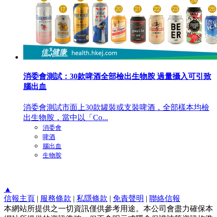
消委會測試：30款啤酒全部檢出生物胺 過量攝入可引致
腦出血
消委會測試市面上30款罐裝或支裝啤酒，全部樣本均檢
出生物胺，當中以「Co...
消委會
啤酒
腦出血
生物胺
▲
信報主頁
|
服務條款
|
私隱條款
|
免責聲明
|
聯絡信報
本網站所提供之一切資訊僅供參考用途。本公司會盡力確保本