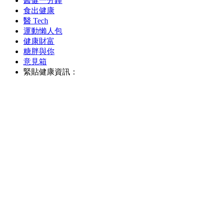
醫健一分鐘
食出健康
醫 Tech
運動懶人包
健康財富
糖胖與你
意見箱
緊貼健康資訊：