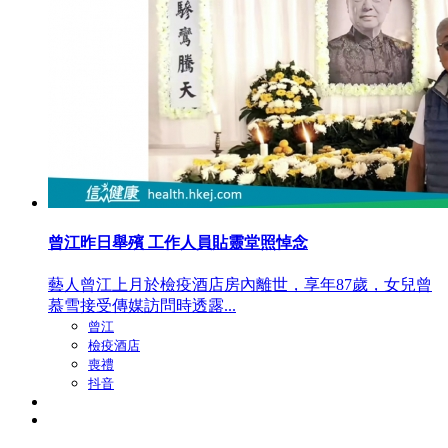
曾江昨日舉殯 工作人員貼靈堂照悼念
藝人曾江上月於檢疫酒店房內離世，享年87歲，女兒曾
慕雪接受傳媒訪問時透露...
曾江
檢疫酒店
喪禮
抖音