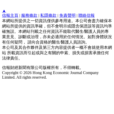
▲
信報主頁
|
服務條款
|
私隱條款
|
免責聲明
|
聯絡信報
本網站所提供之一切資訊僅供參考用途。本公司會盡力確保本
網站所提供的資訊準確，但不會明示或隱含保證該等資訊均準
確無誤。本網站刊載之任何資訊不能取代醫生∕醫護人員的專
業意見、診斷或治理，亦未必適用於任何情況。如對身體狀況
有任何疑問， 請向合資格的醫生∕醫護人員諮詢。
本公司及其合作夥伴及第三方內容提供者一概不會就使用本網
站 所載資訊而引起或與之有關的申索、損失或損害承擔任何
法律責任。
信報財經新聞有限公司版權所有，不得轉載。
Copyright © 2026 Hong Kong Economic Journal Company
Limited. All rights reserved.