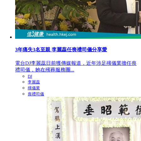
3年痛失3名至親 李麗蕊任喪禮司儀分享愛
電台DJ李麗蕊日前獲傳媒報道，近年涉足殯儀業擔任喪
禮司儀，她在殯葬服務團...
DJ
李麗蕊
殯儀業
喪禮司儀