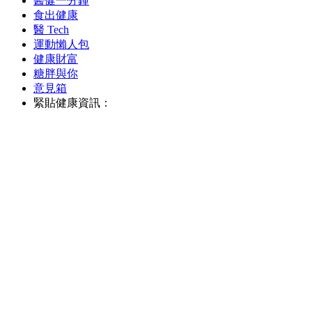
醫健一分鐘
食出健康
醫 Tech
運動懶人包
健康財富
糖胖與你
意見箱
緊貼健康資訊：