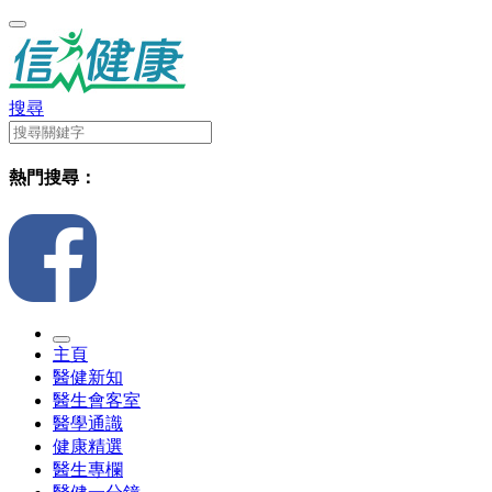
搜尋
熱門搜尋：
主頁
醫健新知
醫生會客室
醫學通識
健康精選
醫生專欄