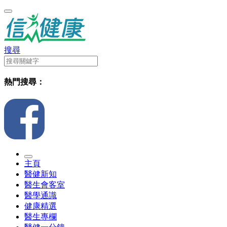
搜尋
熱門搜尋：
主頁
醫健新知
醫生會客室
醫學通識
健康精選
醫生專欄