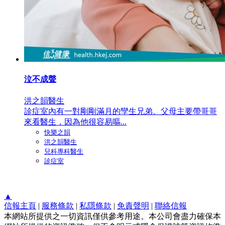
泣不成聲
洪之韻醫生
診症室內有一對剛剛滿月的孿生兄弟。父母主要帶哥哥
來看醫生，因為他很容易嘔...
快樂之韻
洪之韻醫生
兒科專科醫生
診症室
▲
信報主頁
|
服務條款
|
私隱條款
|
免責聲明
|
聯絡信報
本網站所提供之一切資訊僅供參考用途。本公司會盡力確保本