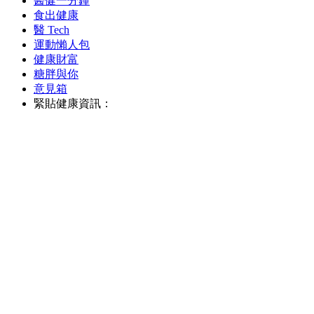
醫健一分鐘
食出健康
醫 Tech
運動懶人包
健康財富
糖胖與你
意見箱
緊貼健康資訊：