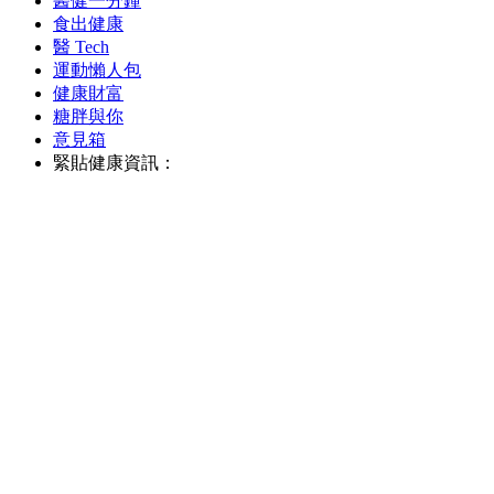
醫健一分鐘
食出健康
醫 Tech
運動懶人包
健康財富
糖胖與你
意見箱
緊貼健康資訊：