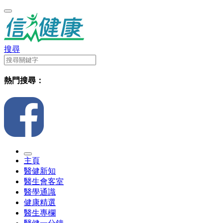
搜尋
熱門搜尋：
主頁
醫健新知
醫生會客室
醫學通識
健康精選
醫生專欄