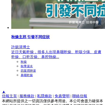
秋燥主邪 引發不同症狀
許懿清博士
近日天氣乾燥，很多人出現鼻咽乾燥、乾咳少痰、皮膚
乾燥、口乾舌燥、鼻腔熱燥...
秋燥
秋季湯水
四葉潤肺湯
鼻咽乾燥
▲
信報主頁
|
服務條款
|
私隱條款
|
免責聲明
|
聯絡信報
本網站所提供之一切資訊僅供參考用途。本公司會盡力確保本