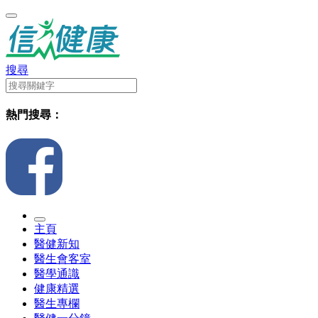
搜尋
熱門搜尋：
主頁
醫健新知
醫生會客室
醫學通識
健康精選
醫生專欄