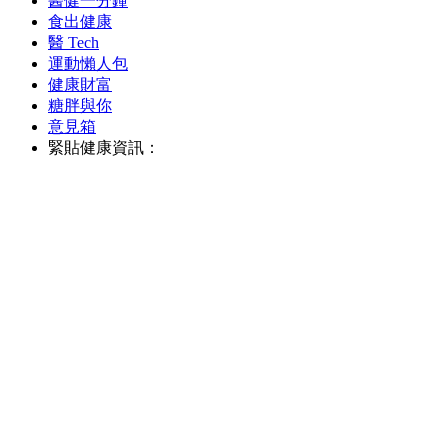
醫健一分鐘
食出健康
醫 Tech
運動懶人包
健康財富
糖胖與你
意見箱
緊貼健康資訊：