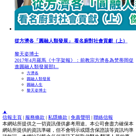
從方濟各「圓融人類發展」 看名廚對社會貢獻（上）
黎天姿博士
2017年4月羅馬《十字架報》：前教宗方濟各為梵蒂岡促
進圓融人類發展部I...
方濟各
圓融人類發展
圓融人生
黎天姿博士
▲
信報主頁
|
服務條款
|
私隱條款
|
免責聲明
|
聯絡信報
本網站所提供之一切資訊僅供參考用途。本公司會盡力確保本
網站所提供的資訊準確，但不會明示或隱含保證該等資訊均準