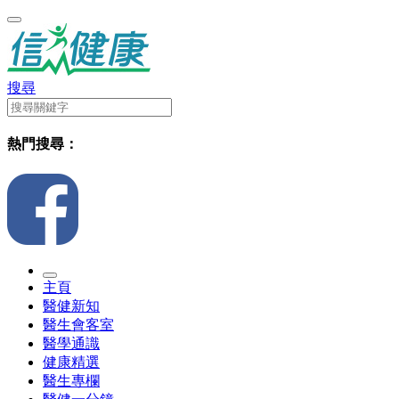
搜尋
熱門搜尋：
主頁
醫健新知
醫生會客室
醫學通識
健康精選
醫生專欄