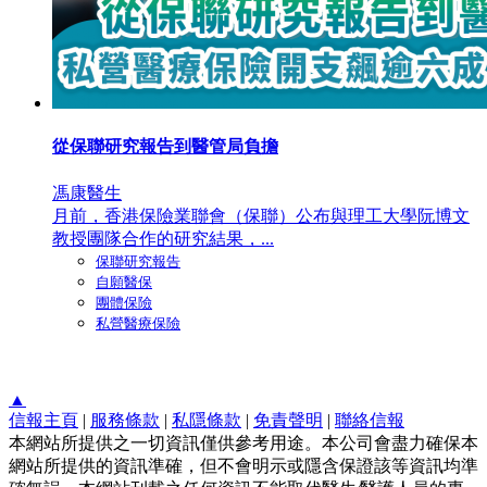
從保聯研究報告到醫管局負擔
馮康醫生
月前，香港保險業聯會（保聯）公布與理工大學阮博文
教授團隊合作的研究結果，...
保聯研究報告
自願醫保
團體保險
私營醫療保險
▲
信報主頁
|
服務條款
|
私隱條款
|
免責聲明
|
聯絡信報
本網站所提供之一切資訊僅供參考用途。本公司會盡力確保本
網站所提供的資訊準確，但不會明示或隱含保證該等資訊均準