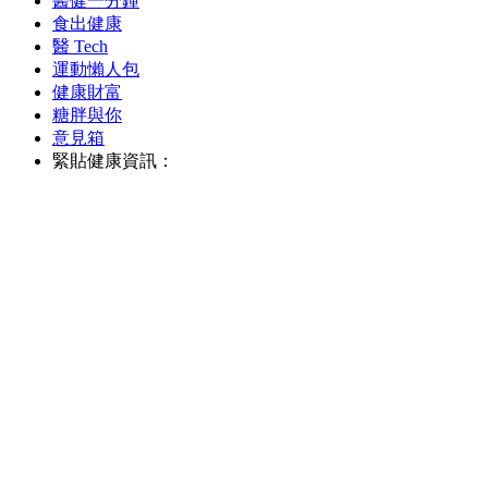
醫健一分鐘
食出健康
醫 Tech
運動懶人包
健康財富
糖胖與你
意見箱
緊貼健康資訊：