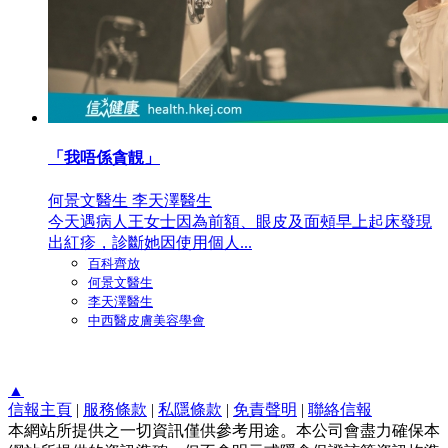
「我唔係貪靚」
何景文醫生 李天澤醫生
今天遇病人王女士因為前額、眼皮及面頰早上起床發現
出紅疹，診斷她因使用個人...
百科齊放
何景文醫生
李天澤醫生
中西醫皮膚美容學會
▲
信報主頁
|
服務條款
|
私隱條款
|
免責聲明
|
聯絡信報
本網站所提供之一切資訊僅供參考用途。本公司會盡力確保本