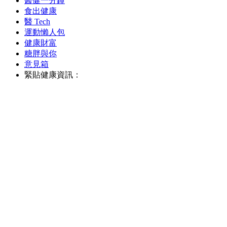
醫健一分鐘
食出健康
醫 Tech
運動懶人包
健康財富
糖胖與你
意見箱
緊貼健康資訊：