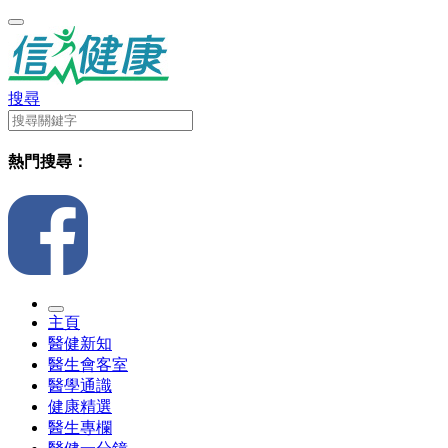
搜尋
熱門搜尋：
主頁
醫健新知
醫生會客室
醫學通識
健康精選
醫生專欄