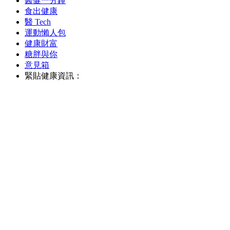
醫健一分鐘
食出健康
醫 Tech
運動懶人包
健康財富
糖胖與你
意見箱
緊貼健康資訊：