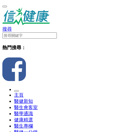
搜尋
熱門搜尋：
主頁
醫健新知
醫生會客室
醫學通識
健康精選
醫生專欄