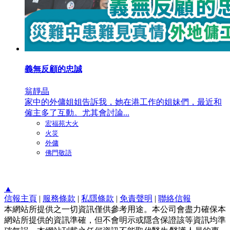
義無反顧的忠誠
翁靜晶
家中的外傭姐姐告訴我，她在港工作的姐妹們，最近和
僱主多了互動。尤其會討論...
宏福苑大火
火災
外傭
佛門敬語
▲
信報主頁
|
服務條款
|
私隱條款
|
免責聲明
|
聯絡信報
本網站所提供之一切資訊僅供參考用途。本公司會盡力確保本
網站所提供的資訊準確，但不會明示或隱含保證該等資訊均準