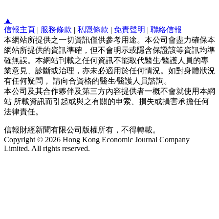
▲
信報主頁
|
服務條款
|
私隱條款
|
免責聲明
|
聯絡信報
本網站所提供之一切資訊僅供參考用途。本公司會盡力確保本
網站所提供的資訊準確，但不會明示或隱含保證該等資訊均準
確無誤。本網站刊載之任何資訊不能取代醫生∕醫護人員的專
業意見、診斷或治理，亦未必適用於任何情況。如對身體狀況
有任何疑問， 請向合資格的醫生∕醫護人員諮詢。
本公司及其合作夥伴及第三方內容提供者一概不會就使用本網
站 所載資訊而引起或與之有關的申索、損失或損害承擔任何
法律責任。
信報財經新聞有限公司版權所有，不得轉載。
Copyright © 2026 Hong Kong Economic Journal Company
Limited. All rights reserved.