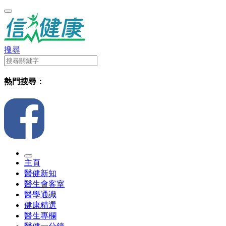
搜尋
熱門搜尋：
主頁
醫健新知
醫生會客室
醫學通識
健康精選
醫生專欄