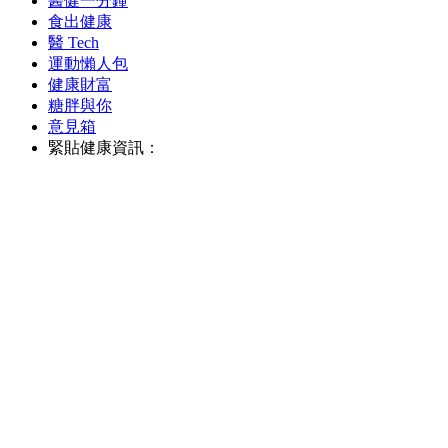
醫健一分鐘
食出健康
醫 Tech
運動懶人包
健康財富
糖胖與你
意見箱
緊貼健康資訊：