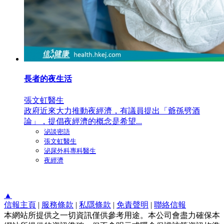
長者的夜生活
張文虹醫生
政府近來大力推動夜經濟，有議員提出「爺孫劈酒
論」，提倡夜經濟的概念是希望...
泌談密語
張文虹醫生
泌尿外科專科醫生
夜經濟
▲
信報主頁
|
服務條款
|
私隱條款
|
免責聲明
|
聯絡信報
本網站所提供之一切資訊僅供參考用途。本公司會盡力確保本