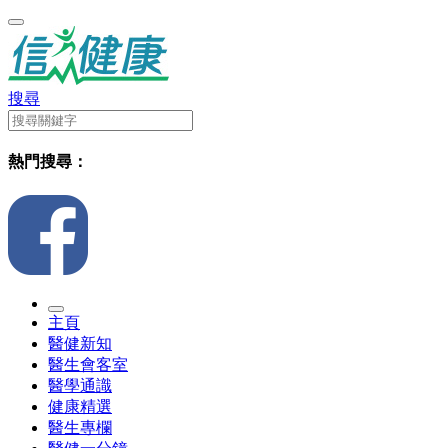
搜尋
熱門搜尋：
主頁
醫健新知
醫生會客室
醫學通識
健康精選
醫生專欄