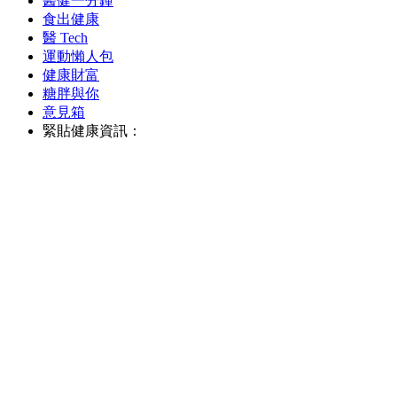
醫健一分鐘
食出健康
醫 Tech
運動懶人包
健康財富
糖胖與你
意見箱
緊貼健康資訊：