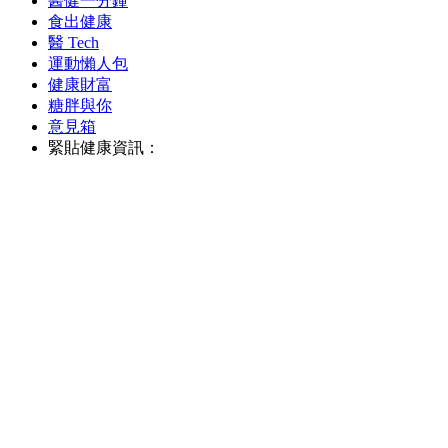
醫健一分鐘
食出健康
醫 Tech
運動懶人包
健康財富
糖胖與你
意見箱
緊貼健康資訊：