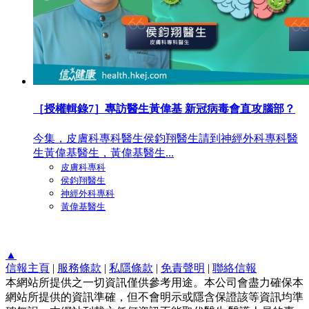
［授權輯錄7］專訪醫生黃偉基 新冠病毒會直攻腦部？
今集，皮膚科專科醫生侯鈞翔醫生請到神經外科專科醫
生黃偉基醫生，黃偉基醫生...
皮膚科專科
侯鈞翔醫生
神經外科專科
黃偉基醫生
▲
信報主頁
|
服務條款
|
私隱條款
|
免責聲明
|
聯絡信報
本網站所提供之一切資訊僅供參考用途。本公司會盡力確保本
網站所提供的資訊準確，但不會明示或隱含保證該等資訊均準