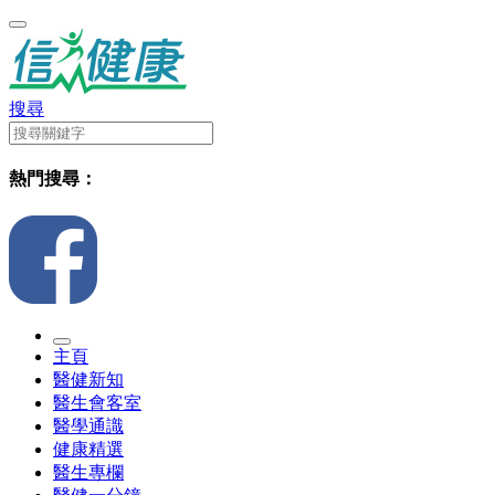
搜尋
熱門搜尋：
主頁
醫健新知
醫生會客室
醫學通識
健康精選
醫生專欄