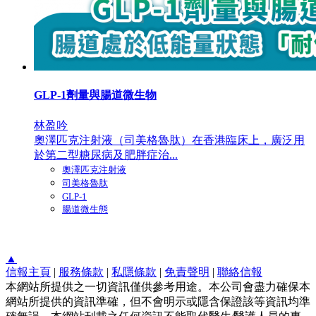
GLP-1劑量與腸道微生物
林盈吟
奧澤匹克注射液（司美格魯肽）在香港臨床上，廣泛用
於第二型糖尿病及肥胖症治...
奧澤匹克注射液
司美格魯肽
GLP-1
腸道微生態
▲
信報主頁
|
服務條款
|
私隱條款
|
免責聲明
|
聯絡信報
本網站所提供之一切資訊僅供參考用途。本公司會盡力確保本
網站所提供的資訊準確，但不會明示或隱含保證該等資訊均準