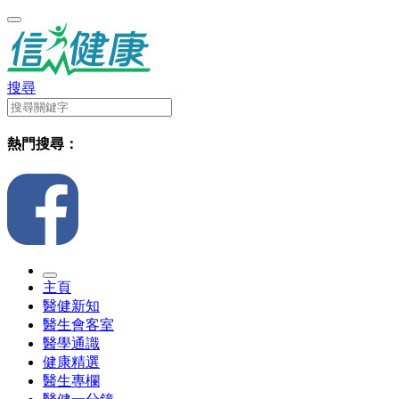
搜尋
熱門搜尋：
主頁
醫健新知
醫生會客室
醫學通識
健康精選
醫生專欄