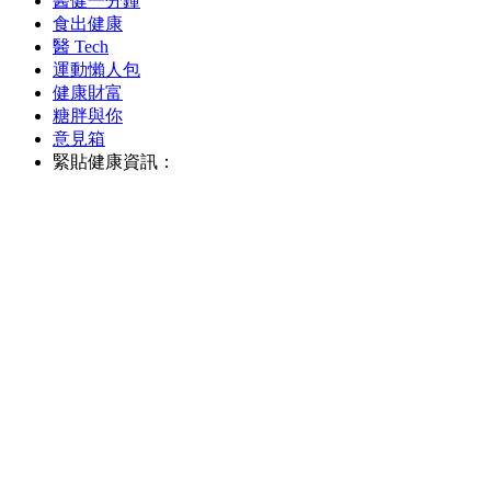
醫健一分鐘
食出健康
醫 Tech
運動懶人包
健康財富
糖胖與你
意見箱
緊貼健康資訊：