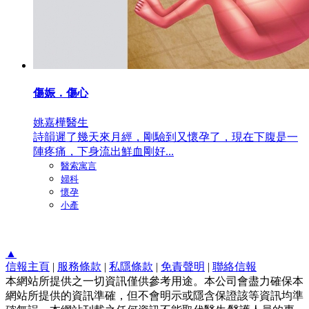
傷娠．傷心
姚嘉樺醫生
詩韻遲了幾天來月經，剛驗到又懷孕了，現在下腹是一
陣疼痛，下身流出鮮血剛好...
醫索寓言
婦科
懷孕
小產
▲
信報主頁
|
服務條款
|
私隱條款
|
免責聲明
|
聯絡信報
本網站所提供之一切資訊僅供參考用途。本公司會盡力確保本
網站所提供的資訊準確，但不會明示或隱含保證該等資訊均準