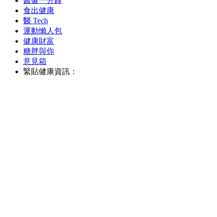
醫健一分鐘
食出健康
醫 Tech
運動懶人包
健康財富
糖胖與你
意見箱
緊貼健康資訊：