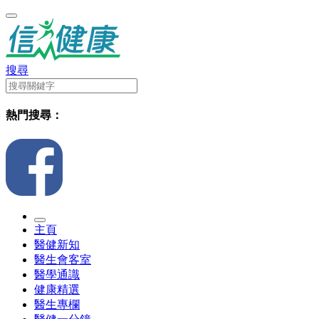
搜尋
熱門搜尋：
主頁
醫健新知
醫生會客室
醫學通識
健康精選
醫生專欄