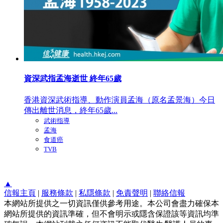
資深武指孟海逝世 終年65歲
香港資深武術指導、動作演員孟海（原名孟景海）今日
傳出離世消息，終年65歲...
武術指導
孟海
食道癌
TVB
▲
信報主頁
|
服務條款
|
私隱條款
|
免責聲明
|
聯絡信報
本網站所提供之一切資訊僅供參考用途。本公司會盡力確保本
網站所提供的資訊準確，但不會明示或隱含保證該等資訊均準