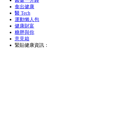
醫健一分鐘
食出健康
醫 Tech
運動懶人包
健康財富
糖胖與你
意見箱
緊貼健康資訊：