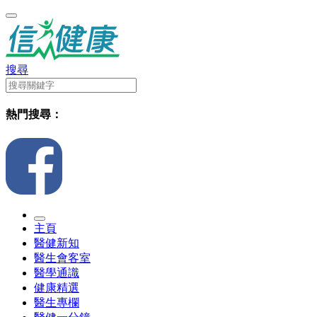
搜尋
熱門搜尋：
主頁
醫健新知
醫生會客室
醫學通識
健康精選
醫生專欄