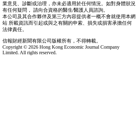
業意見、診斷或治理，亦未必適用於任何情況。如對身體狀況
有任何疑問， 請向合資格的醫生∕醫護人員諮詢。
本公司及其合作夥伴及第三方內容提供者一概不會就使用本網
站 所載資訊而引起或與之有關的申索、損失或損害承擔任何
法律責任。
信報財經新聞有限公司版權所有，不得轉載。
Copyright © 2026 Hong Kong Economic Journal Company
Limited. All rights reserved.