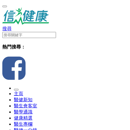
搜尋
熱門搜尋：
主頁
醫健新知
醫生會客室
醫學通識
健康精選
醫生專欄