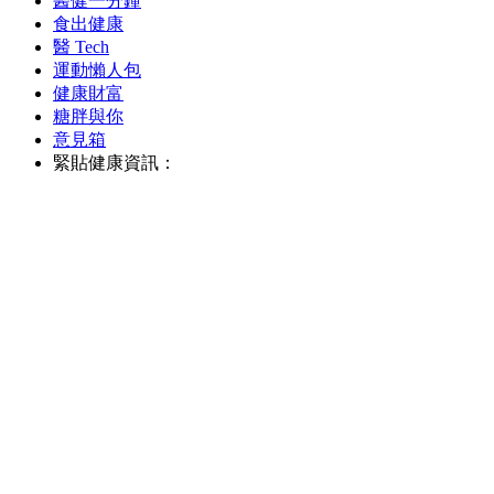
醫健一分鐘
食出健康
醫 Tech
運動懶人包
健康財富
糖胖與你
意見箱
緊貼健康資訊：