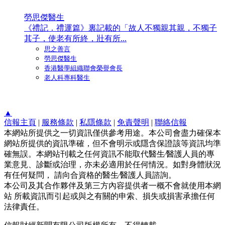
勞思傑醫生
《禮記．禮運篇》裏記載的「故人不獨親其親，不獨子
其子，使老有所終，壯有所...
思之善言
勞思傑醫生
香港醫學組織聯會榮譽會長
老人科專科醫生
▲
信報主頁
|
服務條款
|
私隱條款
|
免責聲明
|
聯絡信報
本網站所提供之一切資訊僅供參考用途。本公司會盡力確保本
網站所提供的資訊準確，但不會明示或隱含保證該等資訊均準
確無誤。本網站刊載之任何資訊不能取代醫生∕醫護人員的專
業意見、診斷或治理，亦未必適用於任何情況。如對身體狀況
有任何疑問， 請向合資格的醫生∕醫護人員諮詢。
本公司及其合作夥伴及第三方內容提供者一概不會就使用本網
站 所載資訊而引起或與之有關的申索、損失或損害承擔任何
法律責任。