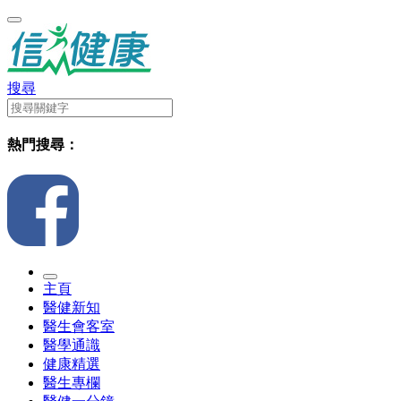
搜尋
熱門搜尋：
主頁
醫健新知
醫生會客室
醫學通識
健康精選
醫生專欄