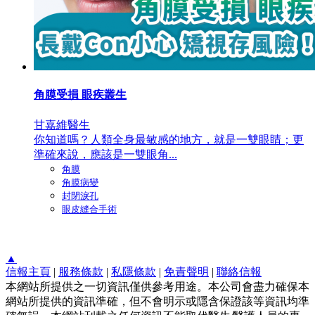
角膜受損 眼疾叢生
甘嘉維醫生
你知道嗎？人類全身最敏感的地方，就是一雙眼睛；更
準確來說，應該是一雙眼角...
角膜
角膜病變
封閉淚孔
眼皮縫合手術
▲
信報主頁
|
服務條款
|
私隱條款
|
免責聲明
|
聯絡信報
本網站所提供之一切資訊僅供參考用途。本公司會盡力確保本
網站所提供的資訊準確，但不會明示或隱含保證該等資訊均準