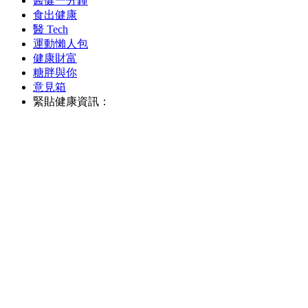
醫健一分鐘
食出健康
醫 Tech
運動懶人包
健康財富
糖胖與你
意見箱
緊貼健康資訊：