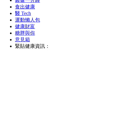
醫健一分鐘
食出健康
醫 Tech
運動懶人包
健康財富
糖胖與你
意見箱
緊貼健康資訊：