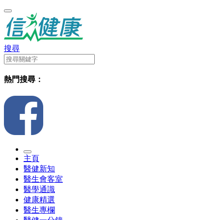
搜尋
熱門搜尋：
主頁
醫健新知
醫生會客室
醫學通識
健康精選
醫生專欄