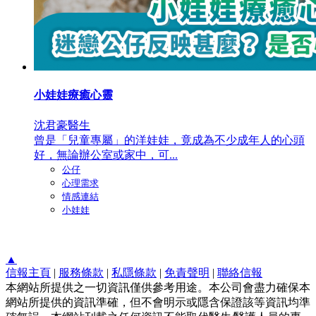
小娃娃療癒心靈
沈君豪醫生
曾是「兒童專屬」的洋娃娃，竟成為不少成年人的心頭
好，無論辦公室或家中，可...
公仔
心理需求
情感連結
小娃娃
▲
信報主頁
|
服務條款
|
私隱條款
|
免責聲明
|
聯絡信報
本網站所提供之一切資訊僅供參考用途。本公司會盡力確保本
網站所提供的資訊準確，但不會明示或隱含保證該等資訊均準