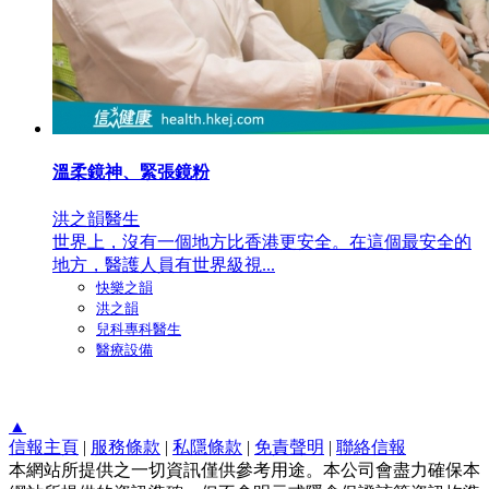
溫柔鏡神、緊張鏡粉
洪之韻醫生
世界上，沒有一個地方比香港更安全。在這個最安全的
地方，醫護人員有世界級視...
快樂之韻
洪之韻
兒科專科醫生
醫療設備
▲
信報主頁
|
服務條款
|
私隱條款
|
免責聲明
|
聯絡信報
本網站所提供之一切資訊僅供參考用途。本公司會盡力確保本