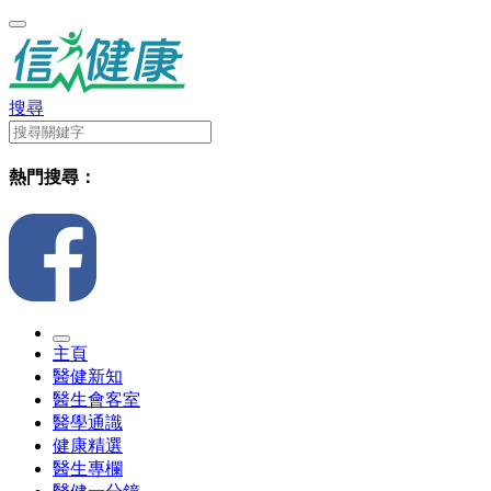
搜尋
熱門搜尋：
主頁
醫健新知
醫生會客室
醫學通識
健康精選
醫生專欄