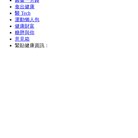
醫健一分鐘
食出健康
醫 Tech
運動懶人包
健康財富
糖胖與你
意見箱
緊貼健康資訊：