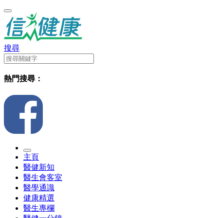
搜尋
熱門搜尋：
主頁
醫健新知
醫生會客室
醫學通識
健康精選
醫生專欄