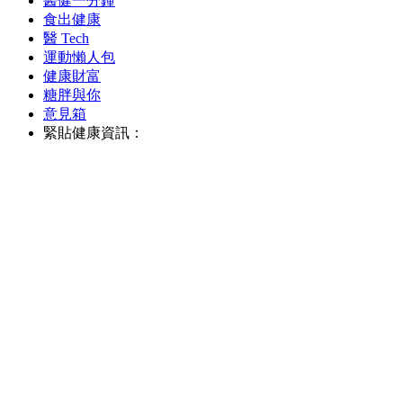
醫健一分鐘
食出健康
醫 Tech
運動懶人包
健康財富
糖胖與你
意見箱
緊貼健康資訊：