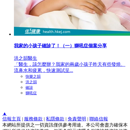
我家的小孩子確診了！（一）獅吼症個案分享
洪之韻醫生
「醫生，該怎麼辦？我家的兩歲小孩子昨天有些發燒、
流鼻水和疲累，快速測試呈...
快樂之韻
洪之韻
確診
獅吼症
▲
信報主頁
|
服務條款
|
私隱條款
|
免責聲明
|
聯絡信報
本網站所提供之一切資訊僅供參考用途。本公司會盡力確保本