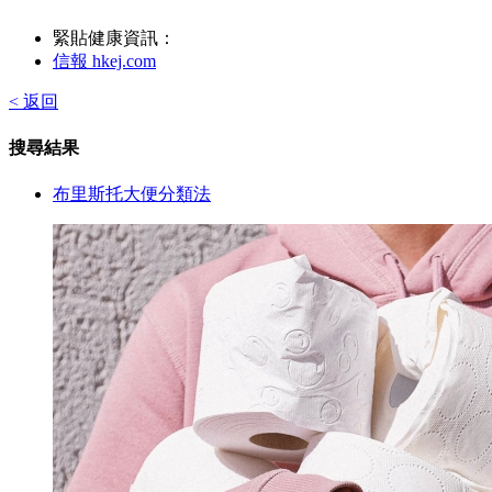
緊貼健康資訊：
信報 hkej.com
< 返回
搜尋結果
布里斯托大便分類法