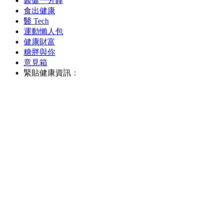
醫健一分鐘
食出健康
醫 Tech
運動懶人包
健康財富
糖胖與你
意見箱
緊貼健康資訊：