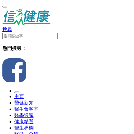
搜尋
熱門搜尋：
主頁
醫健新知
醫生會客室
醫學通識
健康精選
醫生專欄