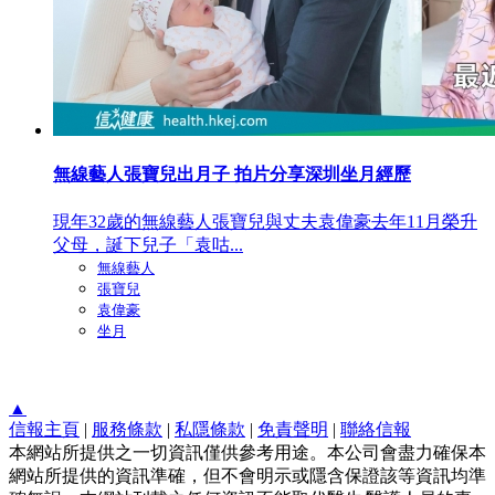
無線藝人張寶兒出月子 拍片分享深圳坐月經歷
現年32歲的無線藝人張寶兒與丈夫袁偉豪去年11月榮升
父母，誕下兒子「袁咕...
無線藝人
張寶兒
袁偉豪
坐月
▲
信報主頁
|
服務條款
|
私隱條款
|
免責聲明
|
聯絡信報
本網站所提供之一切資訊僅供參考用途。本公司會盡力確保本
網站所提供的資訊準確，但不會明示或隱含保證該等資訊均準