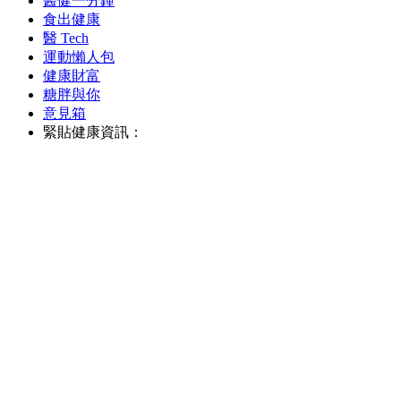
醫健一分鐘
食出健康
醫 Tech
運動懶人包
健康財富
糖胖與你
意見箱
緊貼健康資訊：