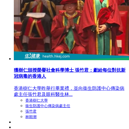
獲樹仁頒授榮譽社會科學博士 張竹君：獻給每位對抗新
冠病毒的香港人
香港樹仁大學昨舉行畢業禮，並向衞生防護中心傳染病
處主任張竹君及眼科醫生林...
香港樹仁大學
衞生防護中心傳染病處主任
張竹君
林順潮