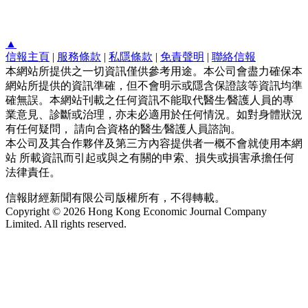
▲
信報主頁
|
服務條款
|
私隱條款
|
免責聲明
|
聯絡信報
本網站所提供之一切資訊僅供參考用途。本公司會盡力確保本
網站所提供的資訊準確，但不會明示或隱含保證該等資訊均準
確無誤。本網站刊載之任何資訊不能取代醫生∕醫護人員的專
業意見、診斷或治理，亦未必適用於任何情況。如對身體狀況
有任何疑問， 請向合資格的醫生∕醫護人員諮詢。
本公司及其合作夥伴及第三方內容提供者一概不會就使用本網
站 所載資訊而引起或與之有關的申索、損失或損害承擔任何
法律責任。
信報財經新聞有限公司版權所有，不得轉載。
Copyright © 2026 Hong Kong Economic Journal Company
Limited. All rights reserved.