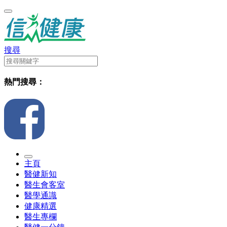
搜尋
熱門搜尋：
主頁
醫健新知
醫生會客室
醫學通識
健康精選
醫生專欄