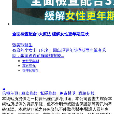
全面檢查配合3大療法 緩解女性更年期症狀
張美玲醫生
49歲的李女士（化名）因出現更年期症狀而向筆者求
助，希望透過荷爾蒙補充療...
女性更年期
專科與你
張美玲醫生
▲
信報主頁
|
服務條款
|
私隱條款
|
免責聲明
|
聯絡信報
本網站所提供之一切資訊僅供參考用途。本公司會盡力確保本
網站所提供的資訊準確，但不會明示或隱含保證該等資訊均準
確無誤。本網站刊載之任何資訊不能取代醫生∕醫護人員的專