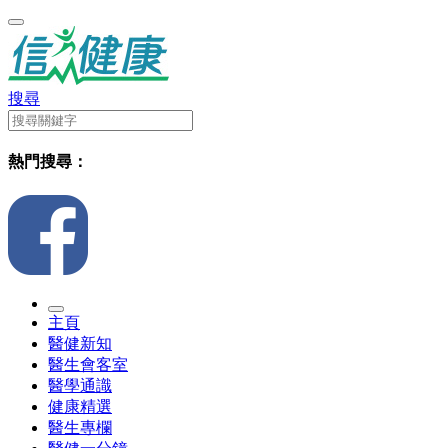
搜尋
熱門搜尋：
主頁
醫健新知
醫生會客室
醫學通識
健康精選
醫生專欄