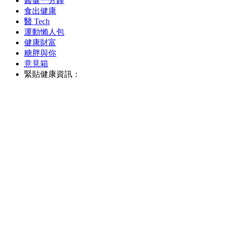
醫健一分鐘
食出健康
醫 Tech
運動懶人包
健康財富
糖胖與你
意見箱
緊貼健康資訊：