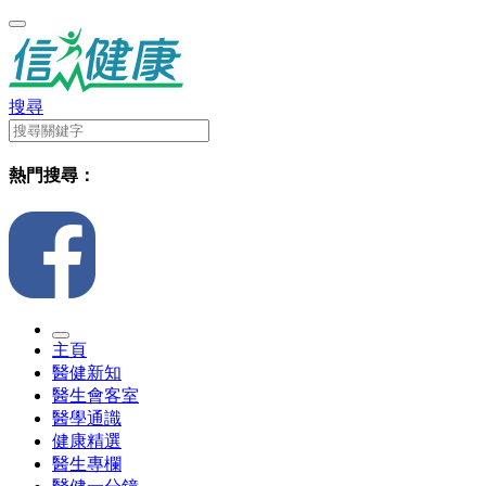
搜尋
熱門搜尋：
主頁
醫健新知
醫生會客室
醫學通識
健康精選
醫生專欄