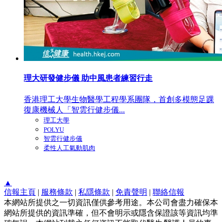
理大研發健步儀 助中風患者練習行走
香港理工大學生物醫學工程學系團隊，首創多模態足踝
復康機械人「智雲行健步儀...
理工大學
POLYU
智雲行健步儀
柔性人工氣動肌肉
▲
信報主頁
|
服務條款
|
私隱條款
|
免責聲明
|
聯絡信報
本網站所提供之一切資訊僅供參考用途。本公司會盡力確保本
網站所提供的資訊準確，但不會明示或隱含保證該等資訊均準