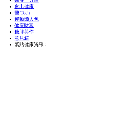
醫健一分鐘
食出健康
醫 Tech
運動懶人包
健康財富
糖胖與你
意見箱
緊貼健康資訊：