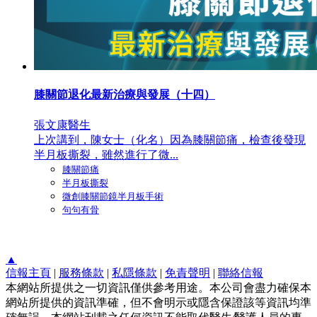
膝關節退化最新治療與發展（十四）
張文康醫生
上次講到，陳女士（化名）因為膝關節痛，檢查後發現
半月板撕裂，雖然進行了微...
膝關節痛
半月板撕裂
微創膝關節鏡半月板手術
句句有骨
▲
信報主頁
|
服務條款
|
私隱條款
|
免責聲明
|
聯絡信報
本網站所提供之一切資訊僅供參考用途。本公司會盡力確保本
網站所提供的資訊準確，但不會明示或隱含保證該等資訊均準