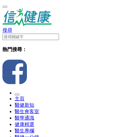
搜尋
熱門搜尋：
主頁
醫健新知
醫生會客室
醫學通識
健康精選
醫生專欄