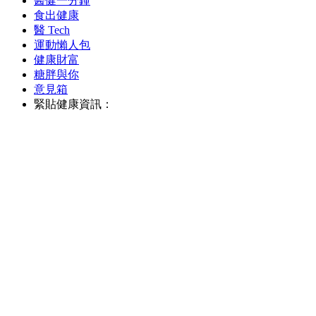
醫健一分鐘
食出健康
醫 Tech
運動懶人包
健康財富
糖胖與你
意見箱
緊貼健康資訊：