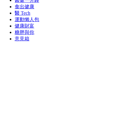
醫健一分鐘
食出健康
醫 Tech
運動懶人包
健康財富
糖胖與你
意見箱