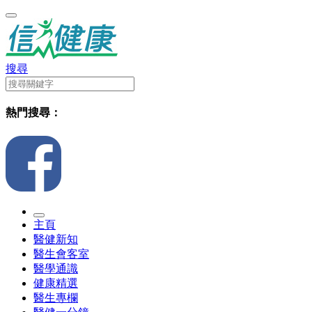
搜尋
熱門搜尋：
主頁
醫健新知
醫生會客室
醫學通識
健康精選
醫生專欄