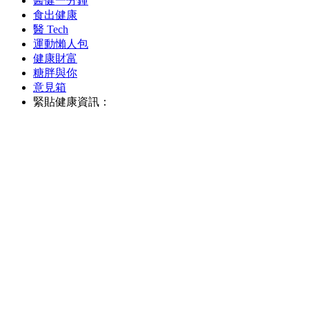
醫健一分鐘
食出健康
醫 Tech
運動懶人包
健康財富
糖胖與你
意見箱
緊貼健康資訊：