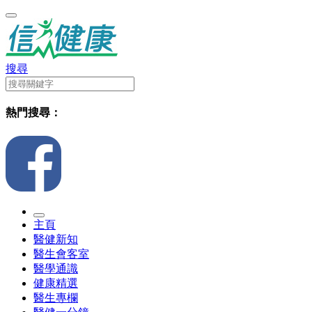
搜尋
熱門搜尋：
主頁
醫健新知
醫生會客室
醫學通識
健康精選
醫生專欄