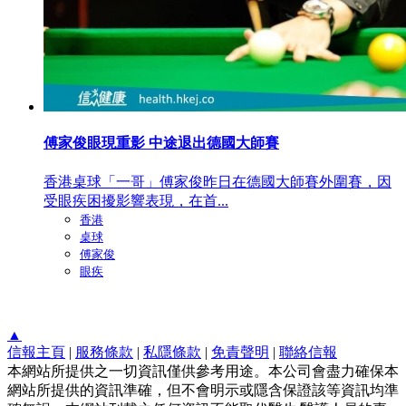
傅家俊眼現重影 中途退出德國大師賽
香港桌球「一哥」傅家俊昨日在德國大師賽外圍賽，因
受眼疾困擾影響表現，在首...
香港
桌球
傅家俊
眼疾
▲
信報主頁
|
服務條款
|
私隱條款
|
免責聲明
|
聯絡信報
本網站所提供之一切資訊僅供參考用途。本公司會盡力確保本
網站所提供的資訊準確，但不會明示或隱含保證該等資訊均準