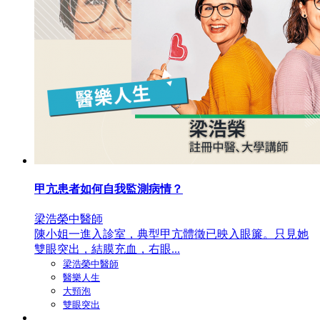
甲亢患者如何自我監測病情？
梁浩榮中醫師
陳小姐一進入診室，典型甲亢體徵已映入眼簾。只見她
雙眼突出，結膜充血，右眼...
梁浩榮中醫師
醫樂人生
大頸泡
雙眼突出