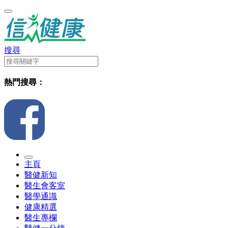
搜尋
熱門搜尋：
主頁
醫健新知
醫生會客室
醫學通識
健康精選
醫生專欄