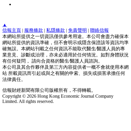
▲
信報主頁
|
服務條款
|
私隱條款
|
免責聲明
|
聯絡信報
本網站所提供之一切資訊僅供參考用途。本公司會盡力確保本
網站所提供的資訊準確，但不會明示或隱含保證該等資訊均準
確無誤。本網站刊載之任何資訊不能取代醫生∕醫護人員的專
業意見、診斷或治理，亦未必適用於任何情況。如對身體狀況
有任何疑問， 請向合資格的醫生∕醫護人員諮詢。
本公司及其合作夥伴及第三方內容提供者一概不會就使用本網
站 所載資訊而引起或與之有關的申索、損失或損害承擔任何
法律責任。
信報財經新聞有限公司版權所有，不得轉載。
Copyright © 2026 Hong Kong Economic Journal Company
Limited. All rights reserved.