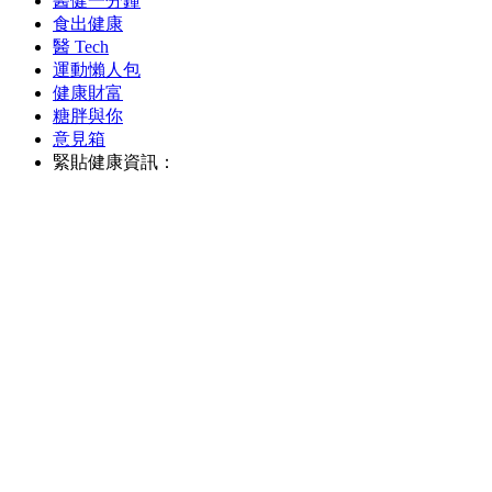
醫健一分鐘
食出健康
醫 Tech
運動懶人包
健康財富
糖胖與你
意見箱
緊貼健康資訊：