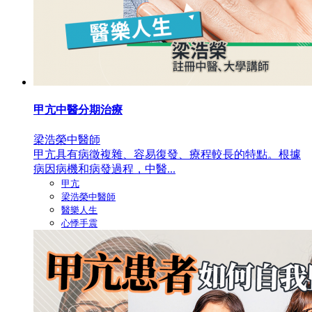
甲亢中醫分期治療
梁浩榮中醫師
甲亢具有病徵複雜、容易復發、療程較長的特點。根據
病因病機和病發過程，中醫...
甲亢
梁浩榮中醫師
醫樂人生
心悸手震