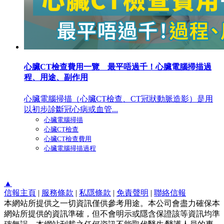
心臟CT檢查費用一覽 最平唔過千！心臟電腦掃描過
程、用途、副作用
心臟電腦掃描（心臟CT檢查、CT冠狀動脈造影）是用
以初步診斷冠心病或血管...
心臟電腦掃描
心臟CT檢查
心臟CT檢查費用
心臟電腦掃描過程
▲
信報主頁
|
服務條款
|
私隱條款
|
免責聲明
|
聯絡信報
本網站所提供之一切資訊僅供參考用途。本公司會盡力確保本
網站所提供的資訊準確，但不會明示或隱含保證該等資訊均準