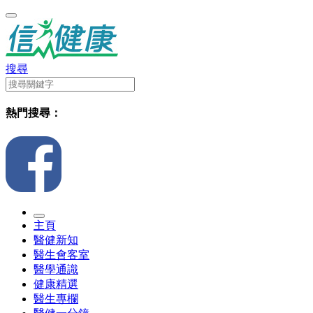
搜尋
熱門搜尋：
主頁
醫健新知
醫生會客室
醫學通識
健康精選
醫生專欄