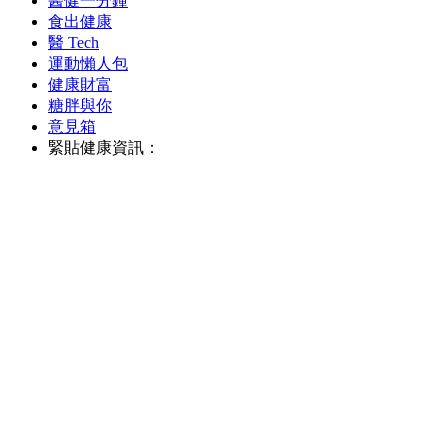
醫健一分鐘
食出健康
醫 Tech
運動懶人包
健康財富
糖胖與你
意見箱
緊貼健康資訊：