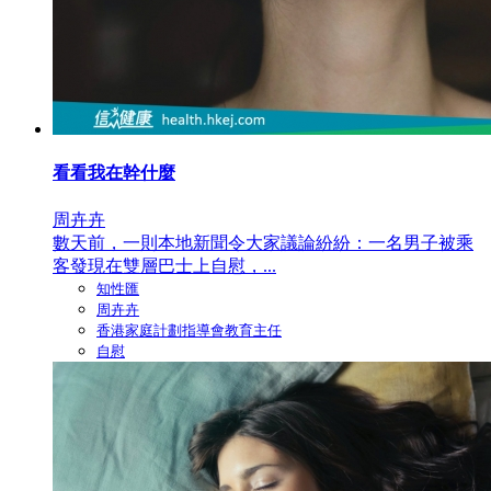
看看我在幹什麼
周卉卉
數天前，一則本地新聞令大家議論紛紛：一名男子被乘
客發現在雙層巴士上自慰，...
知性匯
周卉卉
香港家庭計劃指導會教育主任
自慰