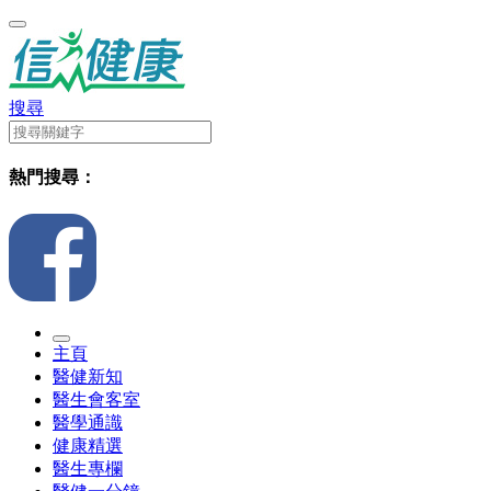
搜尋
熱門搜尋：
主頁
醫健新知
醫生會客室
醫學通識
健康精選
醫生專欄