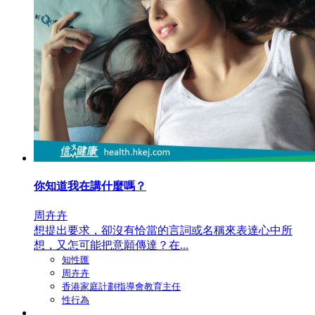
你知道我在講什麼嗎？
周卉卉
想提出要求，卻沒有恰當的言詞或名稱來表達心中所
想，又怎可能把意願傳達？在...
知性匯
周卉卉
香港家庭計劃指導會教育主任
性行為