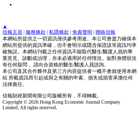
▲
信報主頁
|
服務條款
|
私隱條款
|
免責聲明
|
聯絡信報
本網站所提供之一切資訊僅供參考用途。本公司會盡力確保本
網站所提供的資訊準確，但不會明示或隱含保證該等資訊均準
確無誤。本網站刊載之任何資訊不能取代醫生∕醫護人員的專
業意見、診斷或治理，亦未必適用於任何情況。如對身體狀況
有任何疑問， 請向合資格的醫生∕醫護人員諮詢。
本公司及其合作夥伴及第三方內容提供者一概不會就使用本網
站 所載資訊而引起或與之有關的申索、損失或損害承擔任何
法律責任。
信報財經新聞有限公司版權所有，不得轉載。
Copyright © 2026 Hong Kong Economic Journal Company
Limited. All rights reserved.