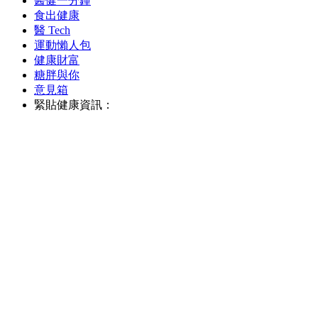
醫健一分鐘
食出健康
醫 Tech
運動懶人包
健康財富
糖胖與你
意見箱
緊貼健康資訊：