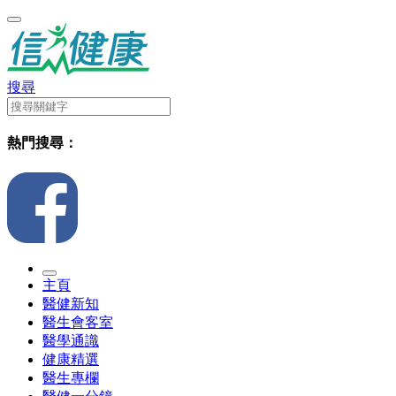
搜尋
熱門搜尋：
主頁
醫健新知
醫生會客室
醫學通識
健康精選
醫生專欄