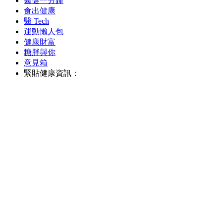
醫健一分鐘
食出健康
醫 Tech
運動懶人包
健康財富
糖胖與你
意見箱
緊貼健康資訊：