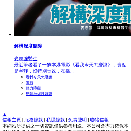
解構深度聽障
麥志強醫生
最近筆者看了一齣本港電影《看我今天怎麼說》，賣點
是寧靜，沒特別音效，在播...
看我今天怎麼說
電影
聽力障礙
感音神經性聽障
▲
信報主頁
|
服務條款
|
私隱條款
|
免責聲明
|
聯絡信報
本網站所提供之一切資訊僅供參考用途。本公司會盡力確保本