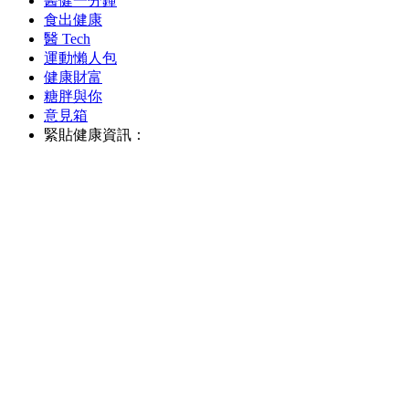
醫健一分鐘
食出健康
醫 Tech
運動懶人包
健康財富
糖胖與你
意見箱
緊貼健康資訊：