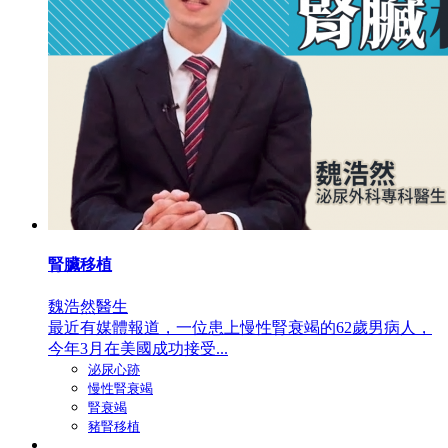
腎臟移植
魏浩然醫生
最近有媒體報道，一位患上慢性腎衰竭的62歲男病人，
今年3月在美國成功接受...
泌尿心跡
慢性腎衰竭
腎衰竭
豬腎移植