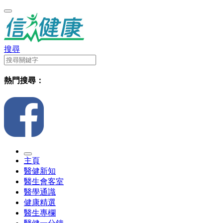
搜尋
熱門搜尋：
主頁
醫健新知
醫生會客室
醫學通識
健康精選
醫生專欄