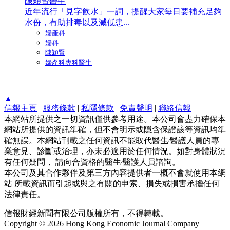
陳穎賢醫生
近年流行「見字飲水」一詞，提醒大家每日要補充足夠
水份，有助排毒以及減低患...
婦產科
婦科
陳穎賢
婦產科專科醫生
▲
信報主頁
|
服務條款
|
私隱條款
|
免責聲明
|
聯絡信報
本網站所提供之一切資訊僅供參考用途。本公司會盡力確保本
網站所提供的資訊準確，但不會明示或隱含保證該等資訊均準
確無誤。本網站刊載之任何資訊不能取代醫生∕醫護人員的專
業意見、診斷或治理，亦未必適用於任何情況。如對身體狀況
有任何疑問， 請向合資格的醫生∕醫護人員諮詢。
本公司及其合作夥伴及第三方內容提供者一概不會就使用本網
站 所載資訊而引起或與之有關的申索、損失或損害承擔任何
法律責任。
信報財經新聞有限公司版權所有，不得轉載。
Copyright © 2026 Hong Kong Economic Journal Company