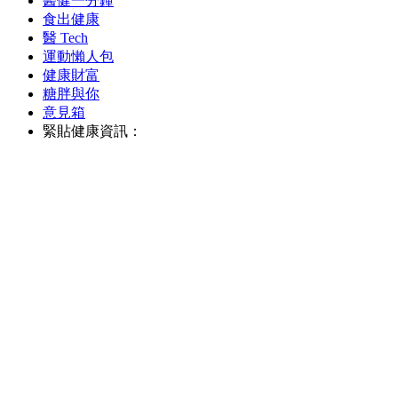
醫健一分鐘
食出健康
醫 Tech
運動懶人包
健康財富
糖胖與你
意見箱
緊貼健康資訊：