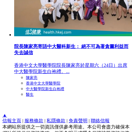
院長陳家亮寄語中大醫科新生： 絕不可為著貪圖利益而
失去誠信
香港中文大學醫學院院長陳家亮於星期六（24日）出席
中大醫學院新生白袍禮。...
陳家亮
香港中文大學醫學院
中大醫學院新生白袍禮
醫生
▲
信報主頁
|
服務條款
|
私隱條款
|
免責聲明
|
聯絡信報
本網站所提供之一切資訊僅供參考用途。本公司會盡力確保本