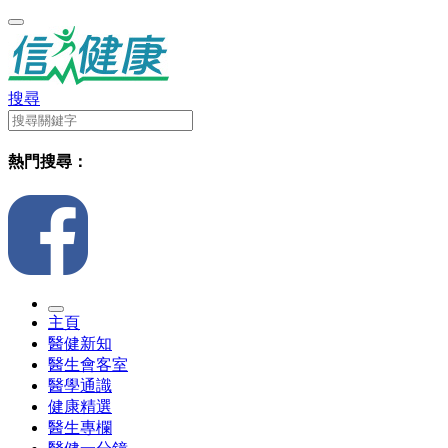
搜尋
熱門搜尋：
主頁
醫健新知
醫生會客室
醫學通識
健康精選
醫生專欄