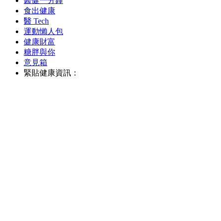
醫健一分鐘
食出健康
醫 Tech
運動懶人包
健康財富
糖胖與你
意見箱
緊貼健康資訊：