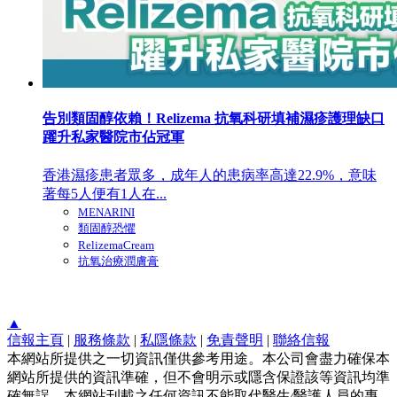
告別類固醇依賴！Relizema 抗氧科研填補濕疹護理缺口
躍升私家醫院市佔冠軍
香港濕疹患者眾多，成年人的患病率高達22.9%，意味
著每5人便有1人在...
MENARINI
類固醇恐懼
RelizemaCream
抗氧治療潤膚膏
▲
信報主頁
|
服務條款
|
私隱條款
|
免責聲明
|
聯絡信報
本網站所提供之一切資訊僅供參考用途。本公司會盡力確保本
網站所提供的資訊準確，但不會明示或隱含保證該等資訊均準
確無誤。本網站刊載之任何資訊不能取代醫生∕醫護人員的專