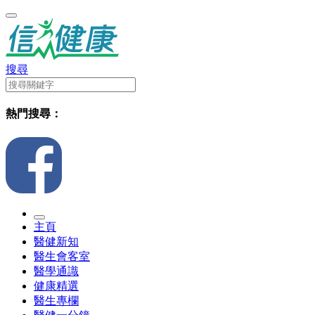
搜尋
熱門搜尋：
主頁
醫健新知
醫生會客室
醫學通識
健康精選
醫生專欄