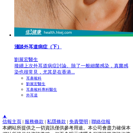
淺談外耳道病症（下）
劉展宏醫生
接續上次外耳道病症討論。除了一般細菌感染，真菌感
染也很常見，尤其是在香港...
耳鼻喉科
劉展宏醫生
耳鼻喉科專科醫生
外耳道
▲
信報主頁
|
服務條款
|
私隱條款
|
免責聲明
|
聯絡信報
本網站所提供之一切資訊僅供參考用途。本公司會盡力確保本