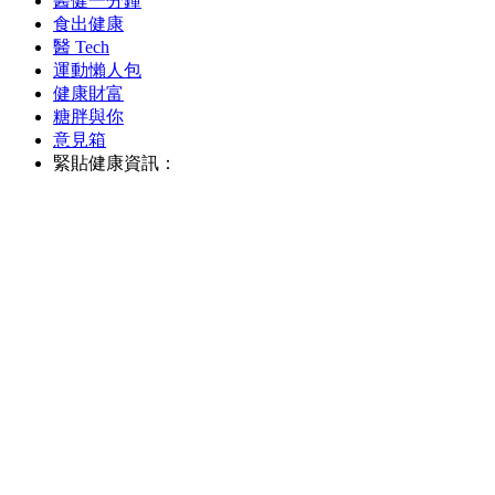
醫健一分鐘
食出健康
醫 Tech
運動懶人包
健康財富
糖胖與你
意見箱
緊貼健康資訊：