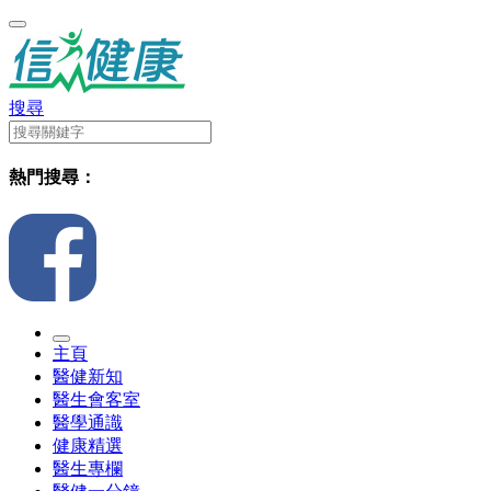
搜尋
熱門搜尋：
主頁
醫健新知
醫生會客室
醫學通識
健康精選
醫生專欄