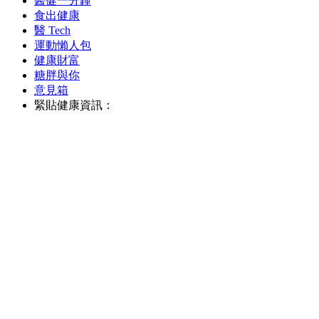
醫健一分鐘
食出健康
醫 Tech
運動懶人包
健康財富
糖胖與你
意見箱
緊貼健康資訊：