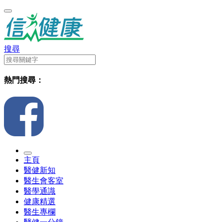
搜尋
熱門搜尋：
主頁
醫健新知
醫生會客室
醫學通識
健康精選
醫生專欄