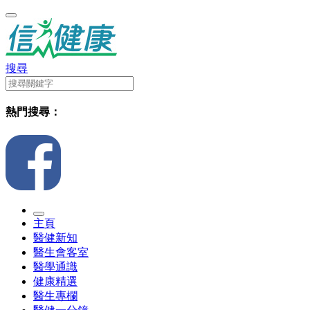
搜尋
熱門搜尋：
主頁
醫健新知
醫生會客室
醫學通識
健康精選
醫生專欄