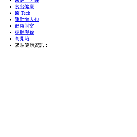
醫健一分鐘
食出健康
醫 Tech
運動懶人包
健康財富
糖胖與你
意見箱
緊貼健康資訊：