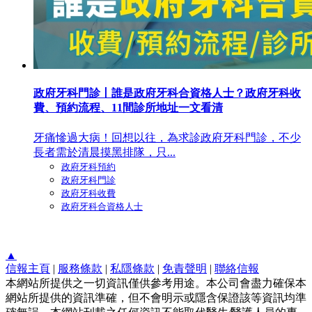
政府牙科門診丨誰是政府牙科合資格人士？政府牙科收
費、預約流程、11間診所地址一文看清
牙痛慘過大病！回想以往，為求診政府牙科門診，不少
長者需於清晨摸黑排隊，只...
政府牙科預約
政府牙科門診
政府牙科收費
政府牙科合資格人士
▲
信報主頁
|
服務條款
|
私隱條款
|
免責聲明
|
聯絡信報
本網站所提供之一切資訊僅供參考用途。本公司會盡力確保本
網站所提供的資訊準確，但不會明示或隱含保證該等資訊均準