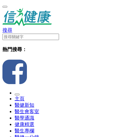
搜尋
熱門搜尋：
主頁
醫健新知
醫生會客室
醫學通識
健康精選
醫生專欄