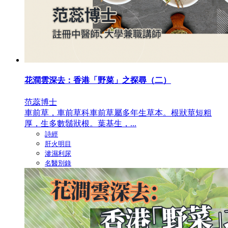
花澗雲深去：香港「野菜」之探尋（二）
范蕊博士
車前草，車前草科車前草屬多年生草本。根狀莖短粗
厚，生多數鬚狀根。葉基生，...
詩經
肝火明目
滲濕利尿
名醫別錄