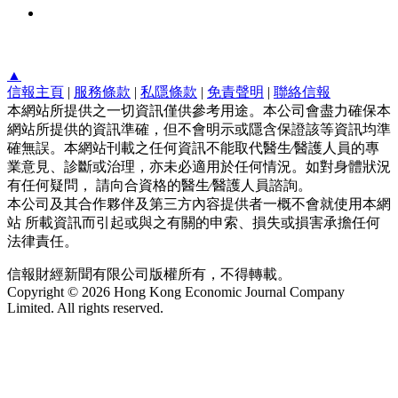
▲
信報主頁
|
服務條款
|
私隱條款
|
免責聲明
|
聯絡信報
本網站所提供之一切資訊僅供參考用途。本公司會盡力確保本
網站所提供的資訊準確，但不會明示或隱含保證該等資訊均準
確無誤。本網站刊載之任何資訊不能取代醫生∕醫護人員的專
業意見、診斷或治理，亦未必適用於任何情況。如對身體狀況
有任何疑問， 請向合資格的醫生∕醫護人員諮詢。
本公司及其合作夥伴及第三方內容提供者一概不會就使用本網
站 所載資訊而引起或與之有關的申索、損失或損害承擔任何
法律責任。
信報財經新聞有限公司版權所有，不得轉載。
Copyright © 2026 Hong Kong Economic Journal Company
Limited. All rights reserved.