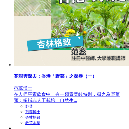
花澗雲深去：香港「野菜」之探尋（一）
范蕊博士
在人們平素飲食中，有一類青菜較特別，稱之為野菜
類；多指非人工栽培、自然生...
野菜
范蕊博士
杏林格致
救荒本草