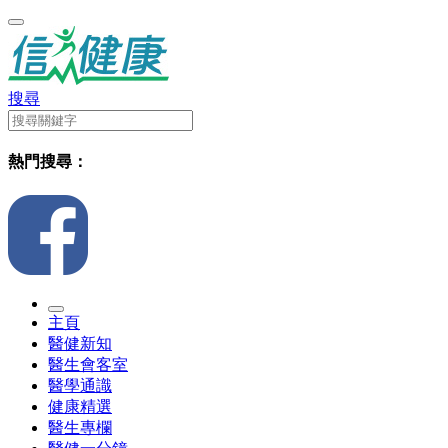
搜尋
熱門搜尋：
主頁
醫健新知
醫生會客室
醫學通識
健康精選
醫生專欄