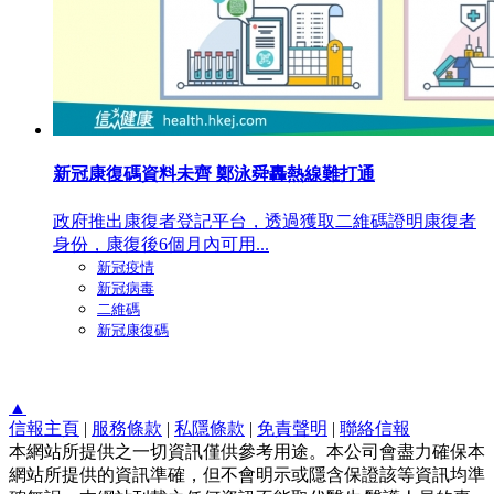
新冠康復碼資料未齊 鄭泳舜轟熱線難打通
政府推出康復者登記平台，透過獲取二維碼證明康復者
身份，康復後6個月內可用...
新冠疫情
新冠病毒
二維碼
新冠康復碼
▲
信報主頁
|
服務條款
|
私隱條款
|
免責聲明
|
聯絡信報
本網站所提供之一切資訊僅供參考用途。本公司會盡力確保本
網站所提供的資訊準確，但不會明示或隱含保證該等資訊均準