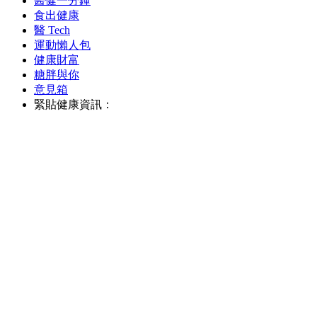
醫健一分鐘
食出健康
醫 Tech
運動懶人包
健康財富
糖胖與你
意見箱
緊貼健康資訊：