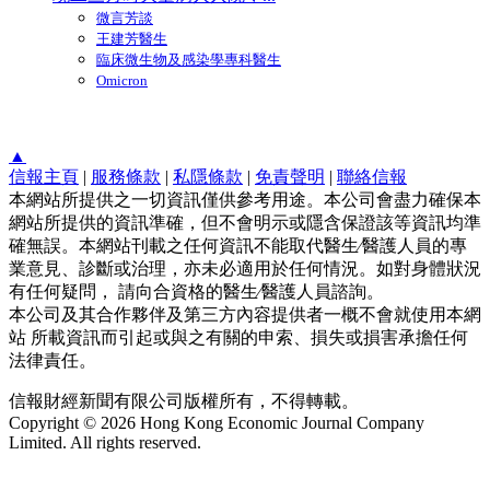
微言芳談
王建芳醫生
臨床微生物及感染學專科醫生
Omicron
▲
信報主頁
|
服務條款
|
私隱條款
|
免責聲明
|
聯絡信報
本網站所提供之一切資訊僅供參考用途。本公司會盡力確保本
網站所提供的資訊準確，但不會明示或隱含保證該等資訊均準
確無誤。本網站刊載之任何資訊不能取代醫生∕醫護人員的專
業意見、診斷或治理，亦未必適用於任何情況。如對身體狀況
有任何疑問， 請向合資格的醫生∕醫護人員諮詢。
本公司及其合作夥伴及第三方內容提供者一概不會就使用本網
站 所載資訊而引起或與之有關的申索、損失或損害承擔任何
法律責任。
信報財經新聞有限公司版權所有，不得轉載。
Copyright © 2026 Hong Kong Economic Journal Company
Limited. All rights reserved.