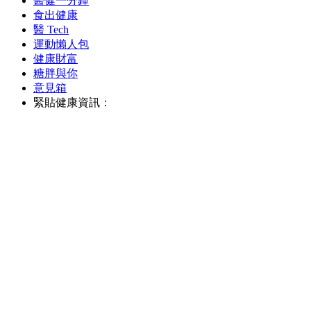
醫健一分鐘
食出健康
醫 Tech
運動懶人包
健康財富
糖胖與你
意見箱
緊貼健康資訊：