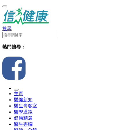
搜尋
熱門搜尋：
主頁
醫健新知
醫生會客室
醫學通識
健康精選
醫生專欄