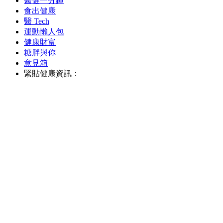
醫健一分鐘
食出健康
醫 Tech
運動懶人包
健康財富
糖胖與你
意見箱
緊貼健康資訊：