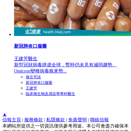
新冠肺炎口服藥
王建芳醫生
新型冠狀病毒肆虐全球，暫時仍未見有減弱趨勢。
Omicron變種病毒株來勢...
微言芳談
新冠肺炎口服藥
王建芳
臨床微生物及感染學專科醫生
▲
信報主頁
|
服務條款
|
私隱條款
|
免責聲明
|
聯絡信報
本網站所提供之一切資訊僅供參考用途。本公司會盡力確保本