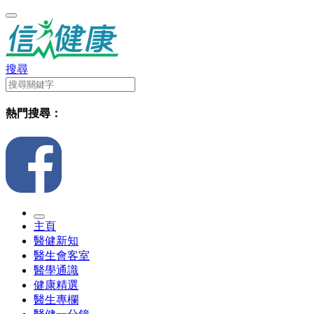
搜尋
熱門搜尋：
主頁
醫健新知
醫生會客室
醫學通識
健康精選
醫生專欄