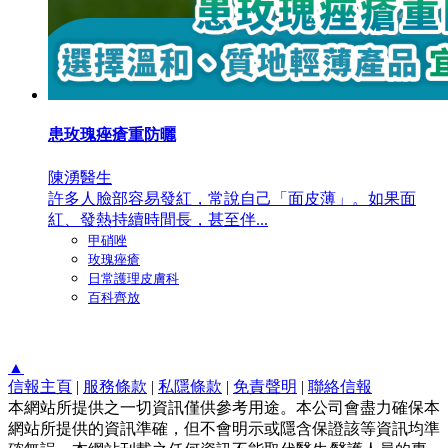
患玫瑰痤瘡重防曬
陳湧醫生
許多人臉部容易發紅，常說自己「面皮薄」。如果面
紅、發熱持續時間長，甚至伴...
甲硝唑
玫瑰痤瘡
日常護理皮膚科
百科齊放
▲
信報主頁
|
服務條款
|
私隱條款
|
免責聲明
|
聯絡信報
本網站所提供之一切資訊僅供參考用途。本公司會盡力確保本
網站所提供的資訊準確，但不會明示或隱含保證該等資訊均準