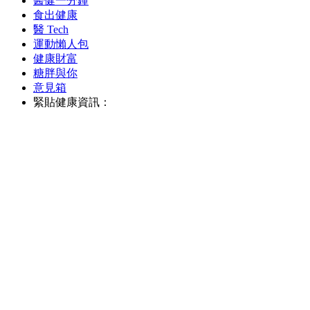
醫健一分鐘
食出健康
醫 Tech
運動懶人包
健康財富
糖胖與你
意見箱
緊貼健康資訊：