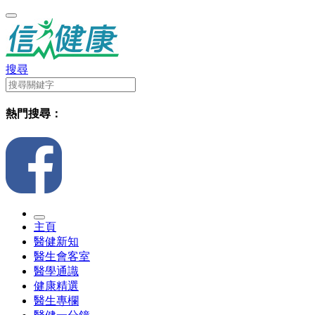
搜尋
熱門搜尋：
主頁
醫健新知
醫生會客室
醫學通識
健康精選
醫生專欄